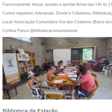
Funcionamento: terças, quartas e quintas-feiras das 14h às 1
Cursos regulares: Artesanato, Direito e Cidadania, Alfabetizaç
Local: Associação Comunitária Vila dos Criadores (Bairro da
Cynthia Panca @bibliotecacomunitariavdc
Biblioteca da Estação