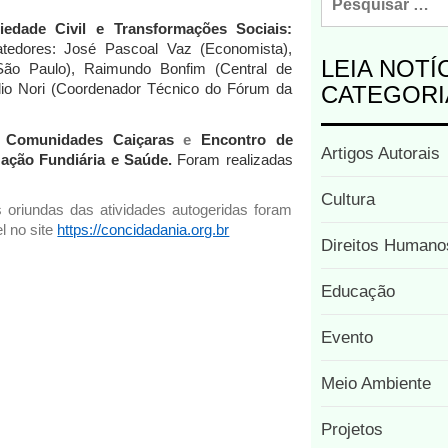
iedade Civil e Transformações Sociais:
tedores:
José
Pascoal
Vaz
(Economista),
LEIA NOTÍ
São
Paulo),
Raimundo
Bonfim
(Central de
CATEGORI
io Nori (Coordenador
Técnico do Fórum da
Comunidades
Caiçaras
e
Encontro
de
Artigos Autorais
zação Fundiária e Saúde.
Foram realizadas
Cultura
s
oriundas
das
atividades
autogeridas foram
l no site
https://concidadania.org.br
Direitos Humano
Educação
Evento
Meio Ambiente
Projetos