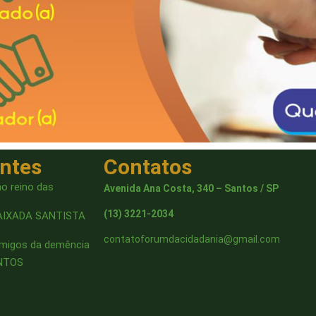
entes
Contatos
o reino das
Avenida Ana Costa, 340 – Santos / SP
(13) 3221-2034
AIXADA SANTISTA
contatoforumdacidadania@gmail.com
amigos da demência
ANTOS