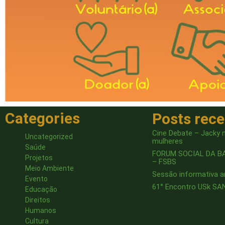
Categories
Posts rec
Cine Debate – Jacky n
Uncategorized
mulheres
Saúde
FORUM SOCIAL DA B
Projetos
– FSBS
Meio Ambiente
Sessão informativa 
Evento
61° Encontro USk S
Educação
Direitos
Humanos
Cultura