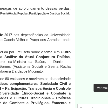
meaças
de
aprofundamento
dessas perdas.
i
Resistência Popular, Participação e Justiça Social.
 de 2017
nas dependências da Universidade
mo
Cadeia
Velha
e
Praça dos Anradas, onde
erida por Frei Beto sobre o tema
Um Outro
ica
Análise da Atual Conjuntura
Política,
oro,
ex-Ministro
da
Saúde,
Daniel
Gomes (Assistente Social)
e Selma Rocha
Moreira Dardaque Mucinato.
por
80
entidades
e
movimentos da sociedade
ticos complementares
:
Sociedade Civil e
Ver mai
l
–
Participação,
Transparência e
Controle
Diversidade Étnico-Social e Combate a
des e Culturas Tradicionais – Políticas
e de
Combate a Privilégios- Fomento e