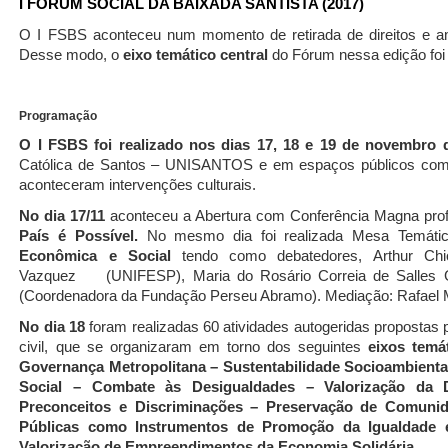
I
FORUM
SOCIAL
DA
BAIXADA
SANTISTA
(2017)
O
I
FSBS
aconteceu
num
momento
de
retirada
de
direitos
e
a
Desse modo, o
eixo temático central
do Fórum nessa edição fo
Programação
O I FSBS foi realizado nos dias 17, 18 e 19 de novembro
Católica
de
Santos
–
UNISANTOS
e
em
espaços
públicos
co
aconteceram intervenções culturais.
No dia 17/11
aconteceu a Abertura com Conferência Magna prof
País é Possível.
No mesmo dia foi realizada Mesa Temát
Econômica
e
Social
tendo
como
debatedores,
Arthur
Chi
Vazquez
(UNIFESP),
Maria do
Rosário
Correia de Salles
(Coordenadora da Fundação Perseu Abramo). Mediação: Rafael 
No
dia
18
foram
realizadas
60
atividades
autogeridas
propostas
civil, que se organizaram em torno dos seguintes
eixos temá
Governança Metropolitana – Sustentabilidade Socioambienta
Social
–
Combate
às
Desigualdades
– Valorização da 
Preconceitos e Discriminações – Preservação de Comunida
Públicas como Instrumentos de Promoção da Igualdade 
Valorização de Empreendimentos da Economia Solidária.