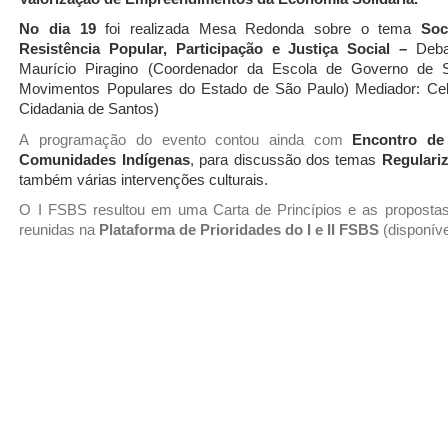
No dia 19
foi realizada Mesa Redonda sobre o tema
Soc
Resistência
Popular,
Participação
e
Justiça
Social
–
Deba
Maurício
Piragino
(Coordenador
da
Escola
de
Governo
de
Movimentos
Populares
do
Estado
de São Paulo)
Mediador:
Cel
Cidadania de Santos)
A
programação
do
evento
contou
ainda
com
Encontro
de
Comunidades Indígenas
, para discussão dos temas
Regulari
também várias intervenções culturais.
O
I
FSBS
resultou
em
uma
Carta
de
Princípios
e
as
proposta
reunidas na
Plataforma de Prioridades do I e II FSBS
(disponíve