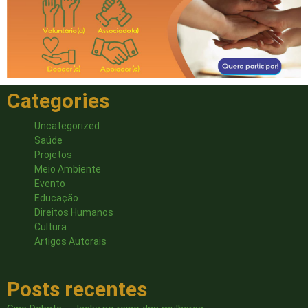
Categories
Uncategorized
Saúde
Projetos
Meio Ambiente
Evento
Educação
Direitos Humanos
Cultura
Artigos Autorais
Posts recentes