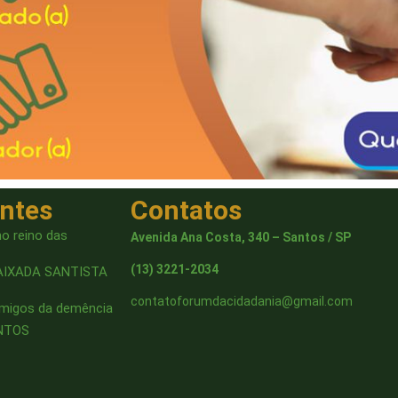
entes
Contatos
o reino das
Avenida Ana Costa, 340 – Santos / SP
(13) 3221-2034
AIXADA SANTISTA
contatoforumdacidadania@gmail.com
amigos da demência
ANTOS