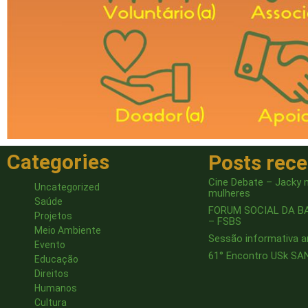
Categories
Posts rec
Cine Debate – Jacky n
Uncategorized
mulheres
Saúde
FORUM SOCIAL DA B
Projetos
– FSBS
Meio Ambiente
Sessão informativa 
Evento
61° Encontro USk S
Educação
Direitos
Humanos
Cultura