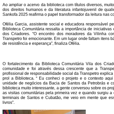
Ao ampliar o acervo da biblioteca com títulos diversos, muito
dos direitos humanos e da literatura infantojuvenil de q
Sankofa 2025 reafirma o papel transformador da leitura nas 
Ofélia Garcia, assistente social e educadora responsável pe
Biblioteca Comunitária ressalta a importância de iniciativa
dos Criadores. “O encontro dos moradores da Vilinha co
Transpetro foi emocionante. Em um lugar onde faltam itens bá
de resistência e esperança”, finaliza Ofélia.
O fortalecimento da Biblioteca Comunitária Vila dos Cria
comunidade e foi através dessa crescente que a Transpe
profissional de responsabilidade social da Transpetro explic
prol a Biblioteca. “ Eu conheci o projeto e o contexto aqu
unidade de negócios da Bacia de Santos da Petrobrás e c
biblioteca muito interessante, a gente conversou sobre os p
as visitas comunitárias pela primeira vez e quando surgiu 
terminais de Santos e Cubatão, me veio em mente que esse
livros”.