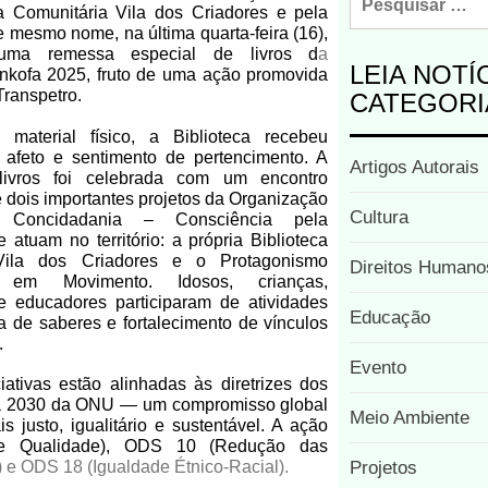
ca Comunitária Vila dos Criadores e pela
mesmo nome, na última quarta-feira (16),
uma remessa especial de livros d
a
LEIA NOTÍ
nkofa 2025, fruto de uma ação promovida
ranspetro.
CATEGORI
material físico, a Biblioteca recebeu
 afeto e sentimento de pertencimento. A
Artigos Autorais
livros foi celebrada com um encontro
e dois importantes projetos da Organização
Cultura
l Concidadania – Consciência pela
 atuam no território: a própria Biblioteca
Vila dos Criadores e o Protagonismo
Direitos Humano
nil em Movimento. Idosos, crianças,
e educadores participaram de atividades
Educação
oca de saberes e fortalecimento de vínculos
.
Evento
ativas estão alinhadas às diretrizes dos
da 2030 da ONU — um compromisso global
Meio Ambiente
justo, igualitário e sustentável. A ação
de Qualidade), ODS 10 (Redução das
) e ODS 18 (Igualdade Étnico-Racial).
Projetos