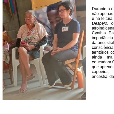
Durante a e
não apenas 
e na leitura
Despejo
, d
afroindígen
Cynthia Pa
importância 
da ancestra
consciênc
territórios
ainda mai
educadora C
que aprende
capoeira,
ancestralid