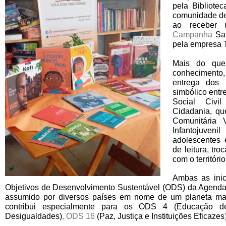
pela Bibliote
comunidade de 
ao receber 
Campanha
Sa
pela empresa T
Mais do que 
conhecimento,
entrega dos 
simbólico entr
Social Civi
Cidadania, que
Comunitária 
Infantojuve
adolescentes 
de leitura, tr
com o território
Ambas as inici
Objetivos de Desenvolvimento Sustentável (ODS) da Agen
assumido por diversos países em nome de um planeta mais 
contribui especialmente para os ODS 4 (Educação 
Desigualdades)
, ODS 16
(Paz, Justiça e Instituições Eficazes