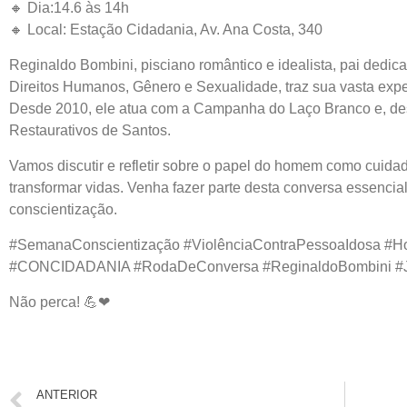
🔸 Dia:14.6 às 14h
🔸 Local: Estação Cidadania, Av. Ana Costa, 340
Reginaldo Bombini, pisciano romântico e idealista, pai dedic
Direitos Humanos, Gênero e Sexualidade, traz sua vasta exper
Desde 2010, ele atua com a Campanha do Laço Branco e, des
Restaurativos de Santos.
Vamos discutir e refletir sobre o papel do homem como cuidad
transformar vidas. Venha fazer parte desta conversa essencial
conscientização.
#SemanaConscientização #ViolênciaContraPessoaIdosa #
#CONCIDADANIA #RodaDeConversa #ReginaldoBombini #Jus
Não perca! 💪❤
ANTERIOR